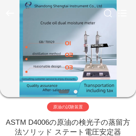
Copyright
©
2020
-
2026
Shandong
Shengtai
instrument
家
co.,ltd.
All
Rights
Reserved.
プ
ロ
ダ
ク
ト
原油の試験装置
ASTM D4006の原油の検光子の蒸留方
私
法ソリッド ステート電圧安定器