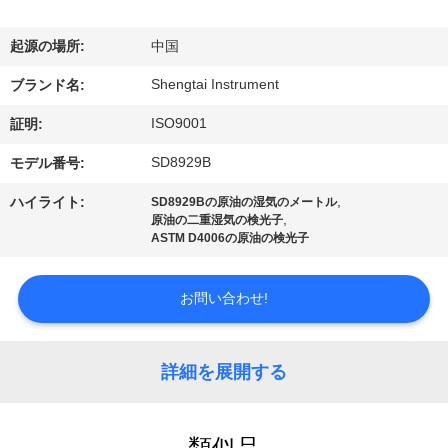
達
に
起源の場所:
中国
つ
Shengtai Instrument
ブランド名:
い
ISO9001
証明:
て
SD8929B
モデル番号:
,
ハイライト:
SD8929Bの原油の湿気のメートル
,
原油の二重湿気の検光子
工
ASTM D4006の原油の検光子
場
お問い合わせ!
旅
行
詳細を展開する
品
類似品