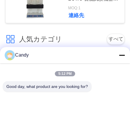
適合する
い
MOQ:1
連絡先
引
人気カテゴリ
すべて
用
を
Candy
潤滑油およびグリー
要
石油のテストの器械
スの不凍剤のテスト
の器械
5:12 PM
求
し
Good day, what product are you looking for?
ディーゼル燃料の試
変圧器オイルの試験
験装置
装置
な
さ
供給のテストの器械
薬剤のテストの器械
い