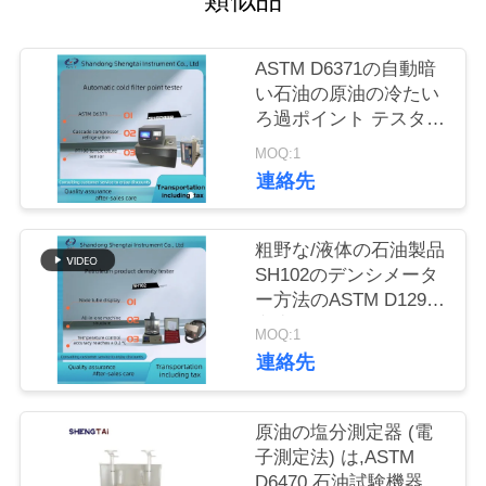
質
管
ASTM D6371の自動暗
理
い石油の原油の冷たい
ろ過ポイント テスター
SH0248B
MOQ:1
私
連絡先
達
粗野な/液体の石油製品
に
SH102のデンシメータ
連
ー方法のASTM D1298
密度のテスター
MOQ:1
絡
連絡先
し
な
原油の塩分測定器 (電
子測定法) は,ASTM
さ
D6470 石油試験機器に