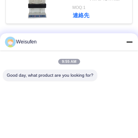
適合する
い
MOQ:1
連絡先
引
人気カテゴリ
すべて
Weisufen
用
を
潤滑油およびグリー
9:55 AM
要
石油のテストの器械
スの不凍剤のテスト
の器械
Good day, what product are you looking for?
求
し
ディーゼル燃料の試
変圧器オイルの試験
験装置
装置
な
さ
供給のテストの器械
薬剤のテストの器械
い
食用油の試験装置
化学分析の器械