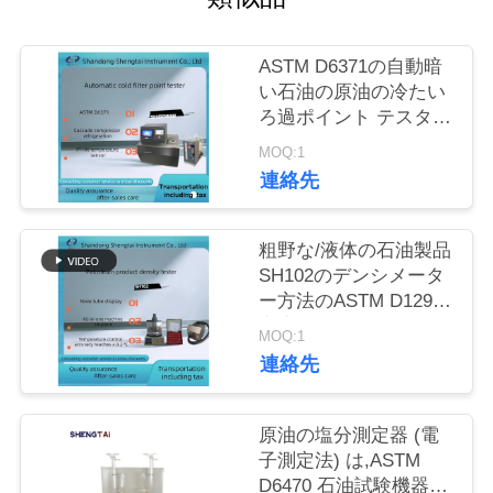
質
管
ASTM D6371の自動暗
い石油の原油の冷たい
理
ろ過ポイント テスター
SH0248B
MOQ:1
私
連絡先
達
粗野な/液体の石油製品
に
SH102のデンシメータ
ー方法のASTM D1298
連
密度のテスター
MOQ:1
絡
連絡先
し
原油の塩分測定器 (電
な
子測定法) は,ASTM
さ
D6470 石油試験機器に