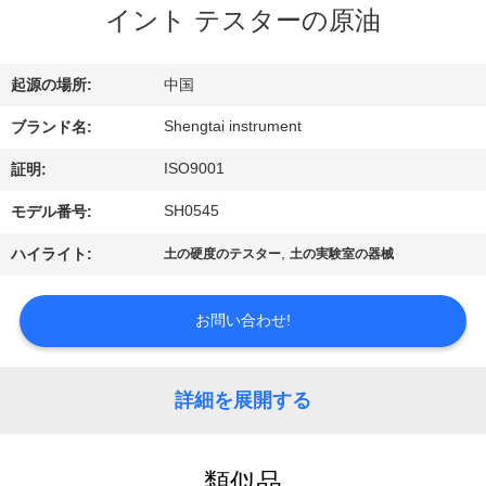
達
イント テスターの原油
に
つ
起源の場所:
中国
い
Shengtai instrument
ブランド名:
て
ISO9001
証明:
SH0545
モデル番号:
工
,
ハイライト:
土の硬度のテスター
土の実験室の器械
場
お問い合わせ!
旅
行
詳細を展開する
品
類似品