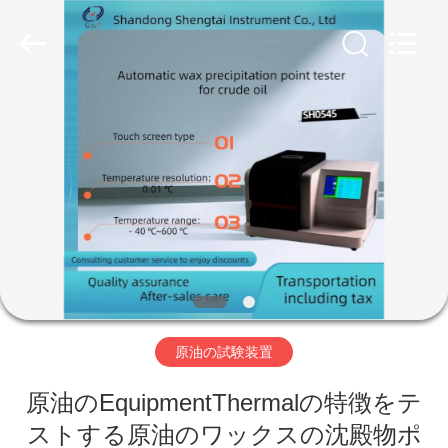
Copyright
©
2020
-
2026
Shandong
Shengtai
instrument
家
co.,ltd.
All
Rights
Reserved.
プ
ロ
ダ
ク
ト
原油の試験装置
原油のEquipmentThermalの特徴をテ
私
ストする原油のワックスの沈殿物ポ