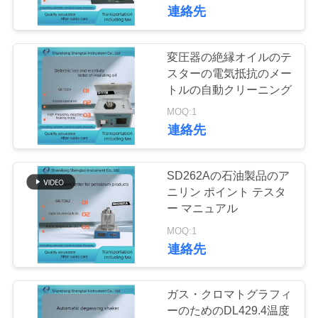
達
ストの器械
連絡先
に
つ
変圧器の絶縁オイルのテ
136
スターの電気抵抗のメー
い
ディーゼル燃料の
トルの自動クリーニング
て
MOQ:1
試験装置
連絡先
工
SD262Aの石油製品のア
場
ニリン ポイント テスタ
ー マニュアル
67
旅
MOQ:1
変圧器オイルの試験
行
連絡先
装置
品
ガス・クロマトグラフィ
ーのためのDL429.4温度