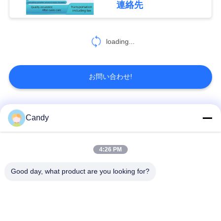
連絡先
335
地
円滑油オイルの試験
図
loading...
装置
PRIVACY
お問い合わせ!
POLICY
人気カテゴリ
すべて
Candy
73
小麦粉テスト器械
潤滑油およびグリー
4:26 PM
石油のテストの器械
スの不凍剤のテスト
の器械
Good day, what product are you looking for?
ディーゼル燃料の試
変圧器オイルの試験
験装置
装置