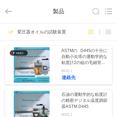
Copyright
©
2020
製品
-
2026
Shandong
Shengtai
instrument
家
637
co.,ltd.
All
変圧器オイルの試験装置
Rights
石油のテストの器
Reserved.
プ
械
ASTMの D445の十分に
ロ
自動小尖塔の運動学的な
粘度計2の組の毛細管粘
ダ
度計
MOQ:1
ク
連絡先
188
ト
潤滑油およびグリ
石油の運動学的な粘度計
の精密デジタル温度調節
ースの不凍剤のテ
私
器ASTM D445
MOQ:1