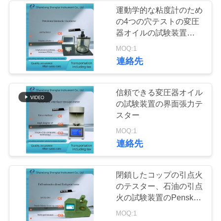
運動学的な粘度計のため
い
の4つの穴テストの変圧
220
器オイルの試験装置
SH112の自動計算
引
MOQ:1
食用油の試験装置
連絡先
用
を
信頼できる変圧器オイル
の試験装置の界面張力テ
要
スター
求
100
MOQ:1
連絡先
し
化学分析の器械
な
閉鎖したコップの引点火
さ
のテスター、石油の引点
火の試験装置のPensky
い
テンの閉鎖したコップの
MOQ:1
テスター