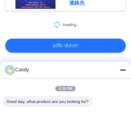
連絡先
335
地
円滑油オイルの試験
図
loading...
装置
PRIVACY
お問い合わせ!
POLICY
人気カテゴリ
すべて
Candy
73
小麦粉テスト器械
潤滑油およびグリー
2:36 PM
石油のテストの器械
スの不凍剤のテスト
の器械
Good day, what product are you looking for?
ディーゼル燃料の試
変圧器オイルの試験
験装置
装置