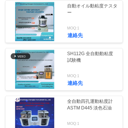
自動オイル動粘度テスタ
い
ー
220
引
MOQ:1
食用油の試験装置
連絡先
用
を
SH112G 全自動動粘度
試験機
要
求
98
MOQ:1
連絡先
し
化学分析の器械
な
全自動四孔運動粘度計
さ
ASTM D445 淡色石油
い
MOQ:1