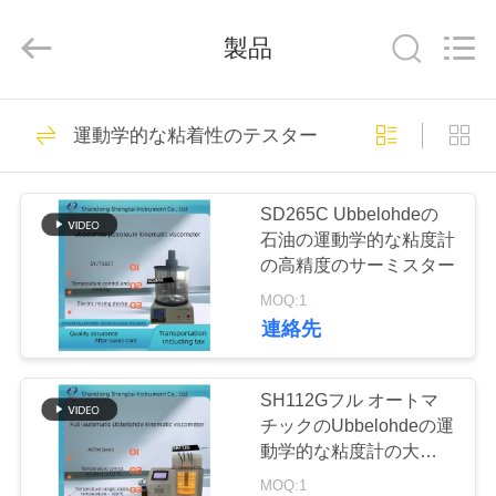
Copyright
©
2020
製品
-
2026
Shandong
Shengtai
instrument
家
637
co.,ltd.
All
運動学的な粘着性のテスター
Rights
石油のテストの器
Reserved.
プ
械
SD265C Ubbelohdeの
ロ
石油の運動学的な粘度計
の高精度のサーミスター
ダ
MOQ:1
ク
連絡先
188
ト
潤滑油およびグリ
SH112Gフル オートマ
チックのUbbelohdeの運
ースの不凍剤のテ
私
動学的な粘度計の大会
USP<911>Viscosity
MOQ:1