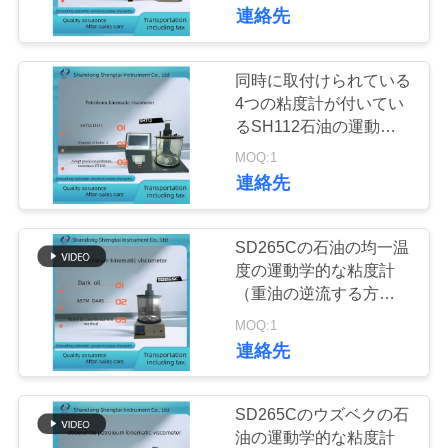
達
ストの器械
連絡先
に
つ
同時に取付けられている
136
4つの粘度計が付いてい
い
ディーゼル燃料の
るSH112石油の運動学
的な粘度計
て
MOQ:1
試験装置
連絡先
工
SD265Cの石油の均一温
場
度の運動学的な粘度計
（重油の逆流する方法）
67
旅
の電気動揺
MOQ:1
変圧器オイルの試験
行
連絡先
装置
品
SD265Cのウズベクの石
油の運動学的な粘度計