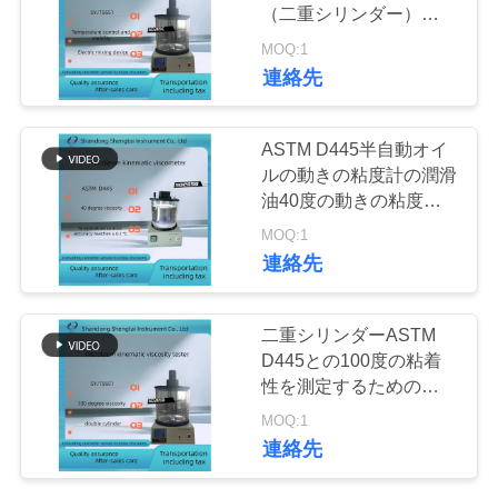
質
（二重シリンダー）によ
い温度調整の安定性があ
管
MOQ:1
る
58
連絡先
理
供給のテストの器
ASTM D445半自動オイ
械
私
ルの動きの粘度計の潤滑
油40度の動きの粘度計
達
の単一シリンダー
MOQ:1
SD265B
に
連絡先
連
246
二重シリンダーASTM
薬剤のテストの器
絡
D445との100度の粘着
性を測定するための
し
械
SD265Dの石油の運動学
MOQ:1
的な粘度計
な
連絡先
さ