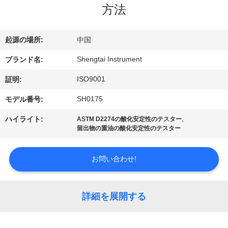
達
方法
に
つ
起源の場所:
中国
い
Shengtai Instrument
ブランド名:
て
ISO9001
証明:
SH0175
モデル番号:
工
,
ハイライト:
ASTM D2274の酸化安定性のテスター
留出物の重油の酸化安定性のテスター
場
旅
お問い合わせ!
行
詳細を展開する
品