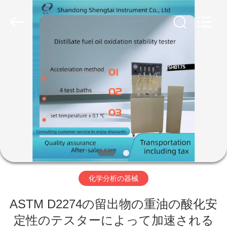
Copyright
©
2020
-
2026
Shandong
Shengtai
instrument
家
co.,ltd.
All
Rights
Reserved.
プ
ロ
ダ
ク
ト
化学分析の器械
ASTM D2274の留出物の重油の酸化安
私
定性のテスターによって加速される