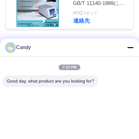
GB/T 11140-1989に従
い
う分光硫黄の検光子
MOQ:1セット
連絡先
引
用
人気カテゴリ
すべて
Candy
を
潤滑油およびグリー
要
7:32 PM
石油のテストの器械
スの不凍剤のテスト
求
の器械
Good day, what product are you looking for?
し
ディーゼル燃料の試
変圧器オイルの試験
な
験装置
装置
さ
供給のテストの器械
薬剤のテストの器械
い