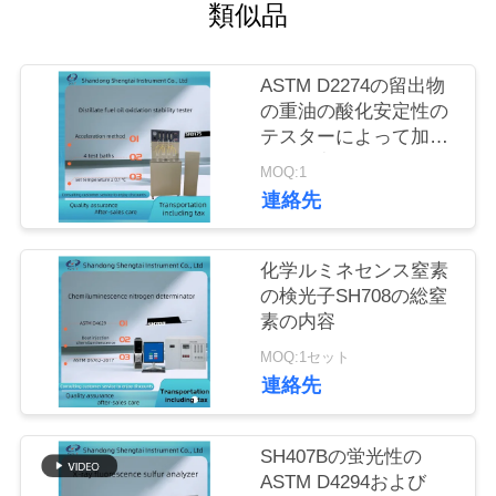
質
類似品
管
ASTM D2274の留出物
理
の重油の酸化安定性の
テスターによって加速
される方法
私
MOQ:1
連絡先
達
に
化学ルミネセンス窒素
の検光子SH708の総窒
連
素の内容
絡
MOQ:1セット
連絡先
し
な
SH407Bの蛍光性の
ASTM D4294および
さ