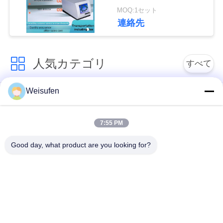
う分光硫黄の検光子
MOQ:1セット
い
連絡先
引
人気カテゴリ
すべて
用
を
Weisufen
潤滑油およびグリー
要
石油のテストの器械
スの不凍剤のテスト
の器械
7:55 PM
求
Good day, what product are you looking for?
し
ディーゼル燃料の試
変圧器オイルの試験
験装置
装置
な
さ
供給のテストの器械
薬剤のテストの器械
い
食用油の試験装置
化学分析の器械