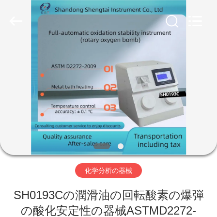
Copyright
©
2020
-
2026
Shandong
Shengtai
instrument
家
co.,ltd.
All
Rights
Reserved.
プ
ロ
ダ
ク
ト
化学分析の器械
SH0193Cの潤滑油の回転酸素の爆弾
私
の酸化安定性の器械ASTMD2272-