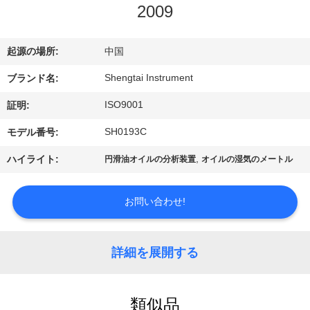
達
2009
に
つ
起源の場所:
中国
い
Shengtai Instrument
ブランド名:
ISO9001
て
証明:
SH0193C
モデル番号:
工
,
ハイライト:
円滑油オイルの分析装置
オイルの湿気のメートル
場
お問い合わせ!
旅
行
詳細を展開する
品
類似品