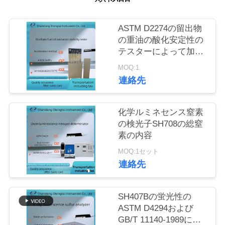
質
管
ASTM D2274の留出物
の重油の酸化安定性の
理
テスターによって加速
される方法
MOQ:1
私
連絡先
達
化学ルミネセンス窒素
に
の検光子SH708の総窒
素の内容
連
MOQ:1セット
絡
連絡先
し
SH407Bの蛍光性の
な
ASTM D4294および
さ
GB/T 11140-1989に従