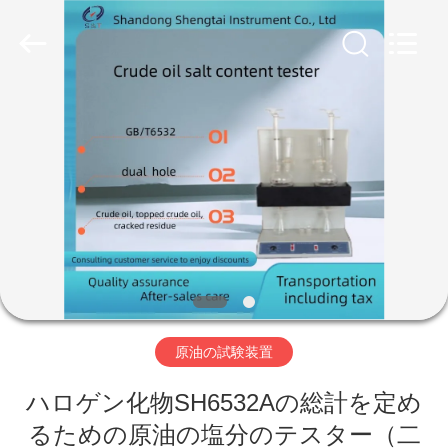
Copyright
©
2020
-
2026
Shandong
Shengtai
instrument
家
co.,ltd.
All
Rights
Reserved.
プ
ロ
ダ
ク
ト
原油の試験装置
ハロゲン化物SH6532Aの総計を定め
私
るための原油の塩分のテスター（二