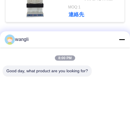
適合する
い
MOQ:1
連絡先
引
人気カテゴリ
すべて
wangli
用
を
潤滑油およびグリー
8:00 PM
要
石油のテストの器械
スの不凍剤のテスト
の器械
Good day, what product are you looking for?
求
し
ディーゼル燃料の試
変圧器オイルの試験
験装置
装置
な
さ
供給のテストの器械
薬剤のテストの器械
い
食用油の試験装置
化学分析の器械