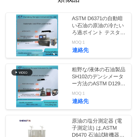
質
管
ASTM D6371の自動暗
い石油の原油の冷たい
理
ろ過ポイント テスター
SH0248B
MOQ:1
私
連絡先
達
粗野な/液体の石油製品
に
SH102のデンシメータ
ー方法のASTM D1298
連
密度のテスター
MOQ:1
絡
連絡先
し
原油の塩分測定器 (電
な
子測定法) は,ASTM
さ
D6470 石油試験機器に