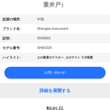
達
重井戸）
に
つ
起源の場所:
中国
い
Shengtai instrument
ブランド名:
て
ISO9001
証明:
SH6532A
モデル番号:
工
,
ハイライト:
土の硬度のテスター
土のテスト ラボ装置
場
お問い合わせ!
旅
行
詳細を展開する
品
類似品