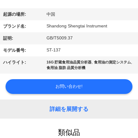
達
に
起源の場所:
中国
つ
Shandong Shengtai Instrument
ブランド名:
い
GB/T5009.37
証明:
て
ST-137
モデル番号:
,
,
ハイライト:
16G 貯蔵食用油品質分析器
食用油の測定システム
食用油 脂肪 品質分析機
工
場
お問い合わせ!
旅
行
詳細を展開する
品
類似品