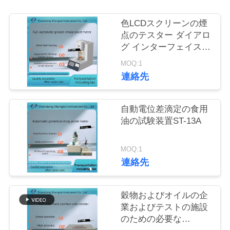
質
管
色LCDスクリーンの煙
点のテスター ダイアロ
理
グ インターフェイス大
会のGB/T20795標準
MOQ:1
連絡先
私
達
自動電位差滴定の食用
に
油の試験装置ST-13A
連
MOQ:1
絡
連絡先
し
穀物およびオイルの企
な
業およびテストの施設
のための必要な
さ