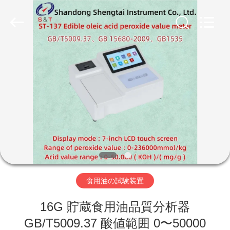
Copyright
©
2020
-
2026
Shandong
Shengtai
instrument
家
co.,ltd.
All
Rights
Reserved.
プ
ロ
ダ
ク
ト
食用油の試験装置
16G 貯蔵食用油品質分析器
私
GB/T5009.37 酸値範囲 0〜50000