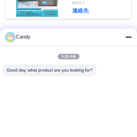
ST110Bフル オートの
MOQ:1
Lovibonの測色計
い
連絡先
引
人気カテゴリ
すべて
Candy
用
を
潤滑油およびグリー
5:25 AM
石油のテストの器械
スの不凍剤のテスト
要
の器械
Good day, what product are you looking for?
求
ディーゼル燃料の試
変圧器オイルの試験
し
験装置
装置
な
供給のテストの器械
薬剤のテストの器械
さ
い
食用油の試験装置
化学分析の器械