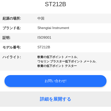
達
ST212B
に
つ
起源の場所:
中国
い
Shengtai Instrument
ブランド名:
ISO9001
て
証明:
ST212B
モデル番号:
工
,
ハイライト:
軟膏の低下ポイント メートル
,
ワセリン プラスター低下ポイント メートル
場
軟膏の低下ポイント テスター
旅
お問い合わせ!
行
詳細を展開する
品