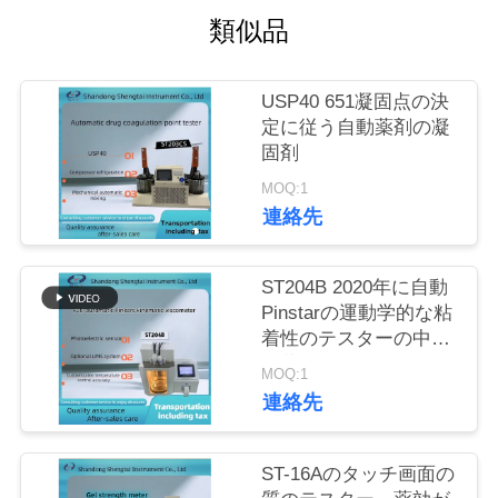
質
類似品
管
理
USP40 651凝固点の決
定に従う自動薬剤の凝
固剤
私
MOQ:1
連絡先
達
に
ST204B 2020年に自動
連
Pinstarの運動学的な粘
着性のテスターの中国
絡
の薬物類
MOQ:1
し
連絡先
な
ST-16Aのタッチ画面の
さ