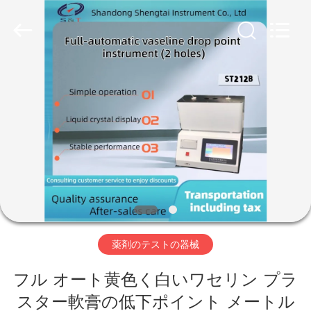
Copyright
©
2020
-
2026
Shandong
Shengtai
instrument
家
co.,ltd.
All
Rights
Reserved.
プ
ロ
ダ
ク
ト
薬剤のテストの器械
フル オート黄色く白いワセリン プラ
私
スター軟膏の低下ポイント メートル