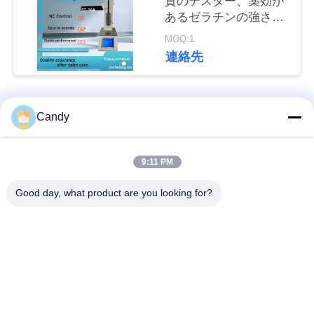
質のテスター、薬効が
あるゼラチンの強さの
い
テスター、1つのかち
MOQ:1
りと言う音操作
連絡先
引
用
人気カテゴリ
すべて
Candy
を
要
潤滑油およびグリー
9:11 PM
石油のテストの器械
スの不凍剤のテスト
求
の器械
Good day, what product are you looking for?
し
ディーゼル燃料の試
変圧器オイルの試験
な
験装置
装置
さ
い
供給のテストの器械
薬剤のテストの器械