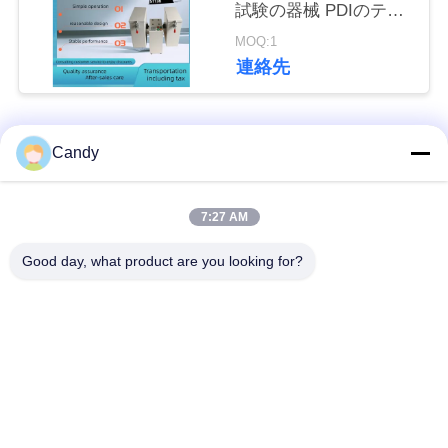
試験の器械 PDIのテス
い
ター 二重箱操作
MOQ:1
連絡先
引
用
人気カテゴリ
すべて
Candy
を
潤滑油およびグリー
要
7:27 AM
石油のテストの器械
スの不凍剤のテスト
求
の器械
Good day, what product are you looking for?
し
ディーゼル燃料の試
変圧器オイルの試験
な
験装置
装置
さ
供給のテストの器械
薬剤のテストの器械
い