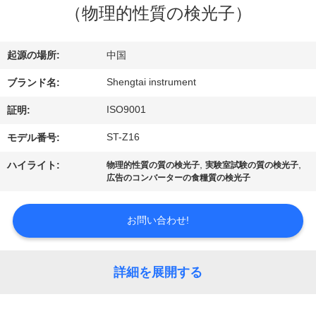
達
（物理的性質の検光子）
に
つ
起源の場所:
中国
い
Shengtai instrument
ブランド名:
て
ISO9001
証明:
ST-Z16
モデル番号:
工
,
,
ハイライト:
物理的性質の質の検光子
実験室試験の質の検光子
広告のコンバーターの食糧質の検光子
場
旅
お問い合わせ!
行
詳細を展開する
品