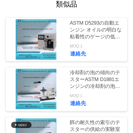
質
類似品
管
ASTM D5293の自動エ
理
ンジン オイルの明白な
粘着性のゲージの低温
動的粘着性
私
MOQ:1
連絡先
達
に
冷却剤の泡の傾向のテ
スターASTM D1881エ
連
ンジンの冷却剤の泡傾
向のメートル
絡
MOQ:1
連絡先
し
な
餌の耐久性の索引のテ
スターの供給の実験室
さ