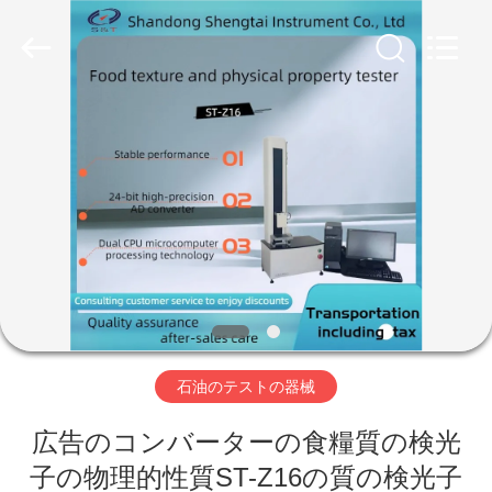
Copyright
©
2020
-
2026
Shandong
Shengtai
instrument
家
co.,ltd.
All
Rights
Reserved.
プ
ロ
ダ
ク
ト
石油のテストの器械
広告のコンバーターの食糧質の検光
私
子の物理的性質ST-Z16の質の検光子