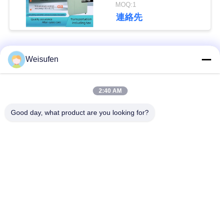
される方法
MOQ:1
い
連絡先
引
人気カテゴリ
すべて
Weisufen
用
を
潤滑油およびグリー
2:40 AM
石油のテストの器械
スの不凍剤のテスト
要
の器械
Good day, what product are you looking for?
求
ディーゼル燃料の試
変圧器オイルの試験
し
験装置
装置
な
供給のテストの器械
薬剤のテストの器械
さ
い
食用油の試験装置
化学分析の器械