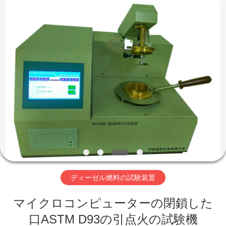
Copyright
©
2020
-
2026
Shandong
Shengtai
instrument
家
co.,ltd.
All
Rights
Reserved.
プ
ロ
ダ
ク
ト
ディーゼル燃料の試験装置
マイクロコンピューターの閉鎖した
私
口ASTM D93の引点火の試験機