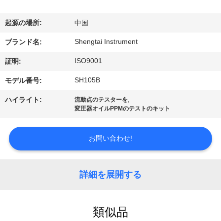
達
に
起源の場所:
中国
つ
Shengtai Instrument
ブランド名:
い
ISO9001
証明:
て
SH105B
モデル番号:
,
ハイライト:
流動点のテスターを
変圧器オイルPPMのテストのキット
工
場
お問い合わせ!
旅
行
詳細を展開する
品
類似品