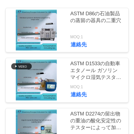
質
管
ASTM D86の石油製品
の蒸留の器具の二重穴
理
MOQ:1
連絡先
私
達
ASTM D1533の自動車
に
エタノール ガソリン
マイクロ湿気テスター
連
SH103
MOQ:1
絡
連絡先
し
ASTM D2274の留出物
な
の重油の酸化安定性の
テスターによって加速
さ