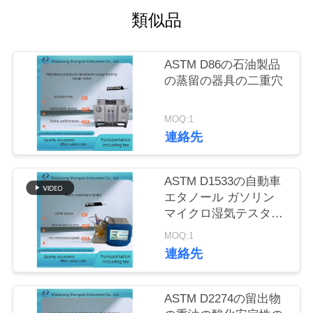
質
類似品
管
理
ASTM D86の石油製品
の蒸留の器具の二重穴
私
MOQ:1
連絡先
達
に
ASTM D1533の自動車
連
エタノール ガソリン
マイクロ湿気テスター
絡
SH103
MOQ:1
し
連絡先
な
ASTM D2274の留出物
さ