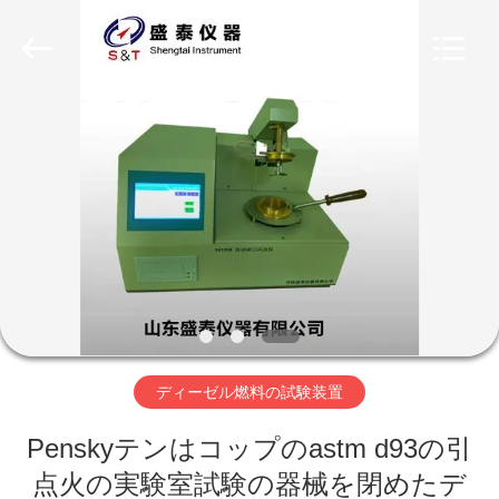
Copyright
©
2020
-
2026
Shandong
Shengtai
instrument
家
co.,ltd.
All
Rights
Reserved.
プ
ロ
ダ
ク
ト
ディーゼル燃料の試験装置
Penskyテンはコップのastm d93の引
私
点火の実験室試験の器械を閉めたデ