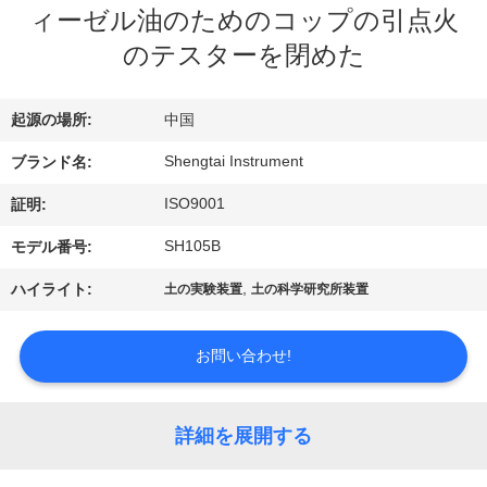
達
ィーゼル油のためのコップの引点火
に
のテスターを閉めた
つ
起源の場所:
中国
い
Shengtai Instrument
ブランド名:
て
ISO9001
証明:
工
SH105B
モデル番号:
場
,
ハイライト:
土の実験装置
土の科学研究所装置
旅
お問い合わせ!
行
詳細を展開する
品