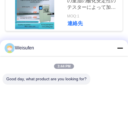
の重油の酸化安定性の
テスターによって加速
い
される方法
MOQ:1
連絡先
引
用
人気カテゴリ
すべて
Weisufen
を
要
潤滑油およびグリー
3:44 PM
石油のテストの器械
スの不凍剤のテスト
求
の器械
Good day, what product are you looking for?
し
ディーゼル燃料の試
変圧器オイルの試験
な
験装置
装置
さ
い
供給のテストの器械
薬剤のテストの器械