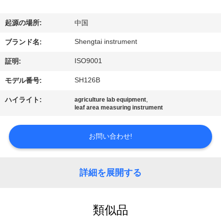
達
に
起源の場所:
中国
つ
Shengtai instrument
ブランド名:
い
ISO9001
証明:
て
SH126B
モデル番号:
,
ハイライト:
agriculture lab equipment
leaf area measuring instrument
工
場
お問い合わせ!
旅
行
詳細を展開する
品
類似品