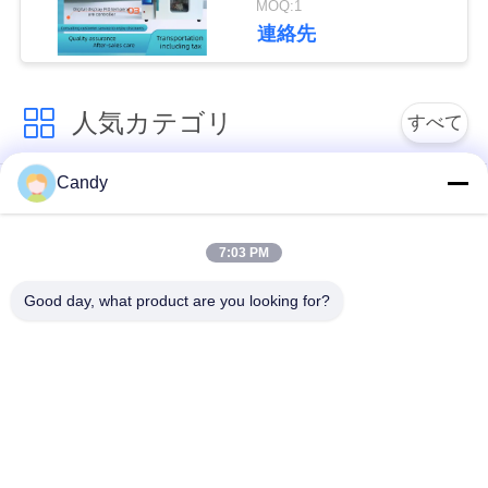
MOQ:1
度調節器を輸入した
い
連絡先
引
人気カテゴリ
すべて
用
Candy
を
潤滑油およびグリー
石油のテストの器械
スの不凍剤のテスト
要
の器械
7:03 PM
求
Good day, what product are you looking for?
ディーゼル燃料の試
変圧器オイルの試験
し
験装置
装置
な
供給のテストの器械
薬剤のテストの器械
さ
い
食用油の試験装置
化学分析の器械