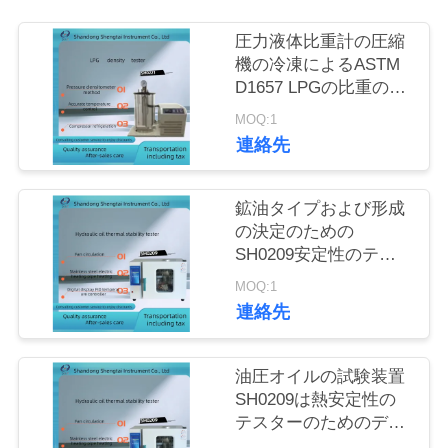
質
圧力液体比重計の圧縮
管
機の冷凍によるASTM
理
D1657 LPGの比重のテ
スター
MOQ:1
連絡先
私
達
鉱油タイプおよび形成
の決定のための
に
SH0209安定性のテス
連
ター
MOQ:1
連絡先
絡
し
油圧オイルの試験装置
な
SH0209は熱安定性の
テスターのためのデジ
さ
タル表示装置PIDの温