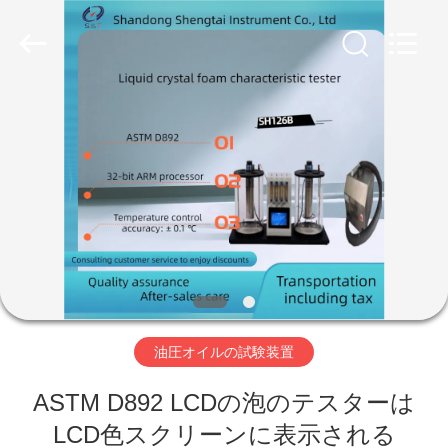
Copyright
©
2020
-
2026
Shandong
Shengtai
instrument
家
co.,ltd.
All
Rights
Reserved.
プ
ロ
ダ
ク
ト
油圧オイルの試験装置
ASTM D892 LCDの泡のテスターは
私
LCD色スクリーンに表示される