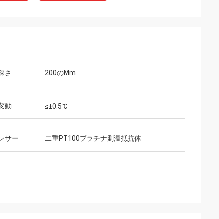
深さ
200のMm
変動
≤±0.5℃
ンサー：
二重PT100プラチナ測温抵抗体