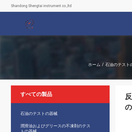
Shandong Shengtai instrument co.,ltd
ホーム
/
石油のテスト
すべての製品
反
石油のテストの器械
潤滑油およびグリースの不凍剤のテス
トの器械