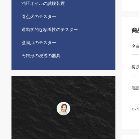
油圧オイルの試験装置
引点火のテスター
運動学的な粘着性のテスター
商
凝固点のテスター
名
円錐形の浸透の器具
暖
湿
ハ