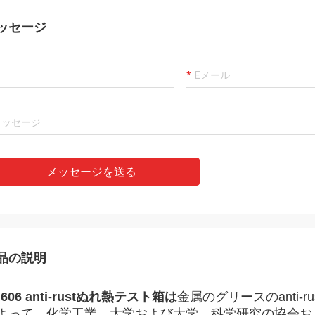
ッセージ
メッセージを送る
品の説明
606 anti-rustぬれ熱テスト箱は
金属のグリースのanti
よって、化学工業、大学および大学、科学研究の協会お