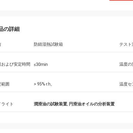
品の詳細
前
防錆湿熱試験箱
テスト
房および安定時間
温度の
≤30min
度範囲
> 95% r.h。
温度セ
イライト
潤滑油の試験装置
,
円滑油オイルの分析装置