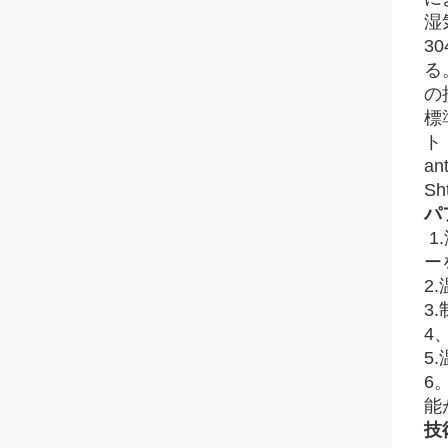
湿
3
る
の
標
ト
a
S
パ
1
ー
2
3
4
5
6
能
技