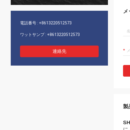
メ
電話番号 :
+8613220512573
ワットサンプ :
+8613220512573
連絡先
製
SH
に