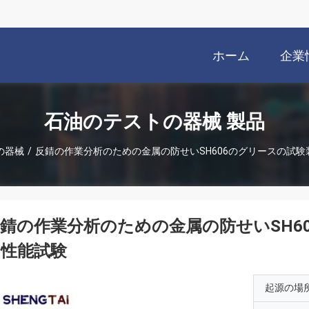
ホーム
企業
石油のテストの器械 製品
の器械
/
反錆の作業分析のための金属の防せいSH606のグリースの試
錆の作業分析のための金属の防せいSH6
の性能試験
起源の場