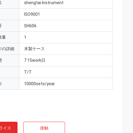
名
shengtai Instrument
ISO9001
号
SH606
数量
1
ジの詳細
木製ケース
間
7 15work日
T/T
力
10000sets/year
ライス
接触