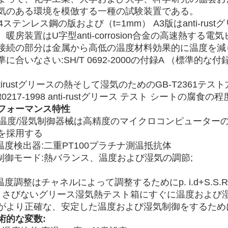
気のある環境を模倣する一種の試験装置である。
04ステンレス鋼の版および（t=1mm） A3版はanti-
。暖房装置はU字型anti-corrosion合金の高速熱す
接続の部分は金属から高低の温度材料効果的に温度を減
準に合いなさい:SH/T 0692-2000の付録A （標準的な付録
ntirustグリースの熱そして湿気のためのGB-T2361テス
ht0217-1998 anti-rustグリース テスト シートの腐食の程
フォーマンス特性
.温度/湿気制御器械は高精度のマイクロコンピューター
を採用する
.温度検出器:二重PT100プラチナ測温抵抗体
.制御モード:熱バランス、温度および湿気の調節;
、
.温度調整はチャネルによって調整するためにp. i.d+S.S
。さびないグリース湿気熱テスト箱にすぐに温度および
がより正確な、安定した温度および湿気制御をするため
術的な変数: