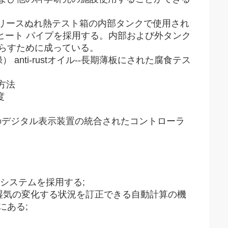
rustグリースぬれ熱テスト箱の内部タンクで使用され
る電気ヒート パイプを採用する。内部および外タンク
らすために成っている。
） anti-rustオイル--長期薄板にされた腐食テス
ト方法
度
のデジタル表示装置の統合されたコントローラ
.Rシステムを採用する;
湿気の変化する状況を訂正できる自動計算の機
にある;