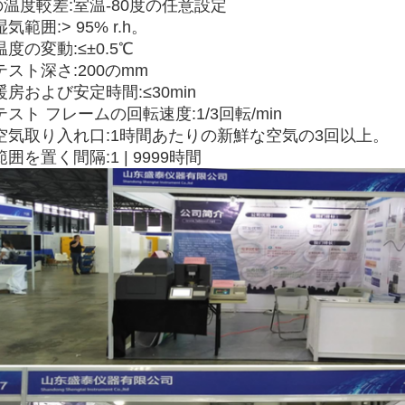
の温度較差:室温-80度の任意設定
湿気範囲:> 95% r.h。
.温度の変動:≤±0.5℃
.テスト深さ:200のmm
.暖房および安定時間:≤30min
.テスト フレームの回転速度:1/3回転/min
.空気取り入れ口:1時間あたりの新鮮な空気の3回以上。
.範囲を置く間隔:1 | 9999時間