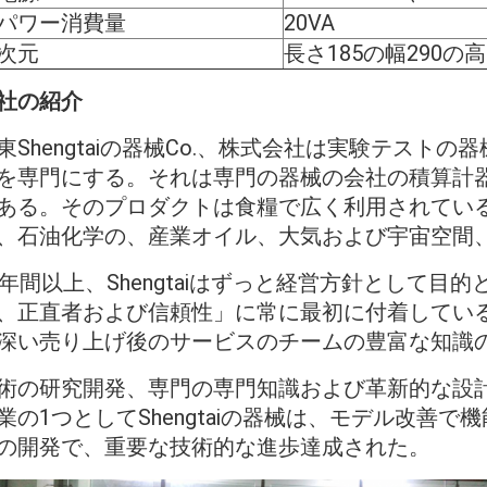
パワー消費量
20VA
次元
長さ185の幅290の高
社の紹介
東Shengtaiの器械Co.、株式会社は実験テス
を専門にする。それは専門の器械の会社の積算計
ある。そのプロダクトは食糧で広く利用されてい
、石油化学の、産業オイル、大気および宇宙空間
0年間以上、Shengtaiはずっと経営方針として
、正直者および信頼性」に常に最初に付着してい
深い売り上げ後のサービスのチームの豊富な知識
術の研究開発、専門の専門知識および革新的な設
業の1つとしてShengtaiの器械は、モデル改善
の開発で、重要な技術的な進歩達成された。