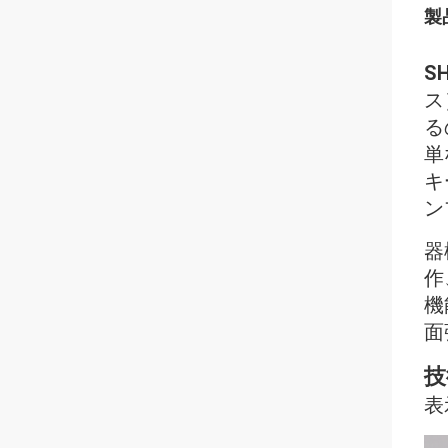
製
S
ス
る
単
キ
ン
器
作
機
面
技
表