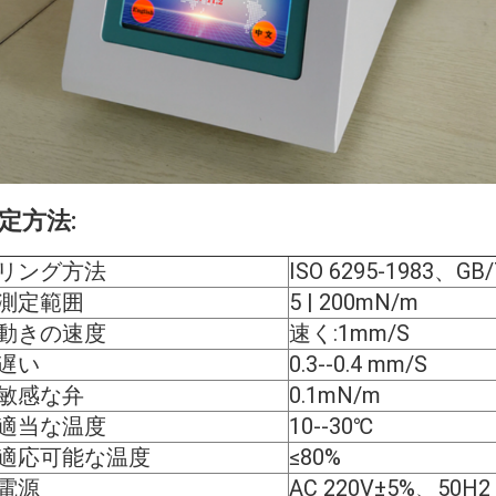
定方法:
リング方法
ISO 6295-1983、GB/
測定範囲
5 | 200mN/m
動きの速度
速く:1mm/S
遅い
0.3--0.4 mm/S
敏感な弁
0.1mN/m
適当な温度
10--30℃
適応可能な温度
≤80%
電源
AC 220V±5%、50H2