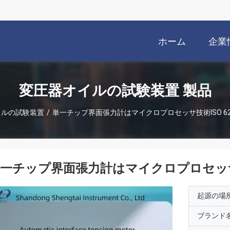
ホーム
企業
変圧器オイルの試験装置 製品
イルの試験装置
/
単一チップ界面張力計はマイクロプロセッサ技術ISO 629
一チップ界面張力計はマイクロプロセッサ技術
起源の場
ブランド