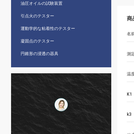
油圧オイルの試験装置
引点火のテスター
商
運動学的な粘着性のテスター
名
凝固点のテスター
円錐形の浸透の器具
測
温
K1
k3