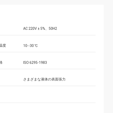
AC 220V ± 5%、50H2
温度
10--30 ℃
格
ISO 6295-1983
さまざまな液体の表面張力