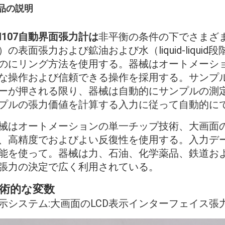
品の説明
H107自動界面張力計は
非平衡の条件の下でさまざ
）の表面張力および鉱油および水（liquid-liqu
のにリング方法を使用する。器械はオートメーシ
な操作および信頼できる操作を採用する。サンプル
ーが押される限り、器械は自動的にサンプルの測
プルの張力価値を計算する入力に従って自動的に
械はオートメーションの単一チップ技術、大画面の
、高精度でおよびよい反復性を使用する。入力デー
能を使って。器械は力、石油、化学薬品、鉄道お
張力の決定で広く利用されている。
術的な変数
示システム:大画面のLCD表示インターフェイス張