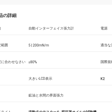
品の詳細
前
自動インターフェイス張力計
電源
定範囲
適当な
5 | 200mN/m
度に合わせなさい
国際規
≤80%
大きいLCD表示
K2
鉱油と水間の界面張力