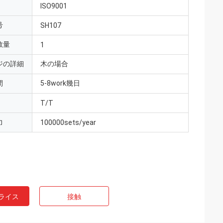
ISO9001
号
SH107
数量
1
ジの詳細
木の場合
間
5-8work幾日
T/T
力
100000sets/year
ライス
接触