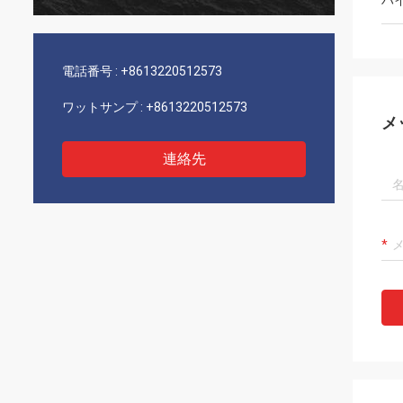
ハ
電話番号 :
+8613220512573
ワットサンプ :
+8613220512573
メ
連絡先