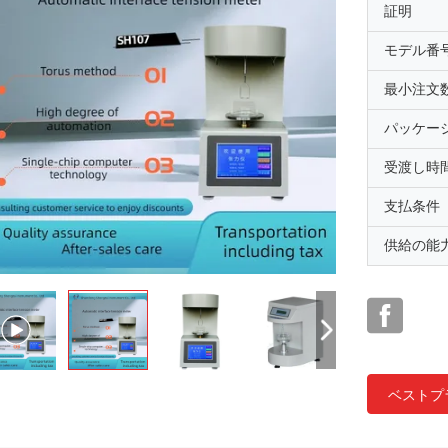
証明
モデル番
最小注文
パッケー
受渡し時
支払条件
供給の能
ベストプ