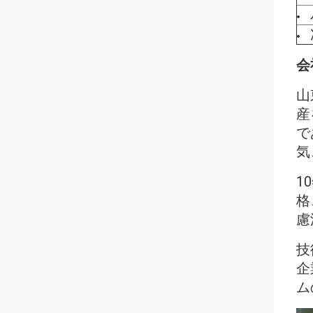
会
山
産
で
気
1
格
慮
技
企
ム