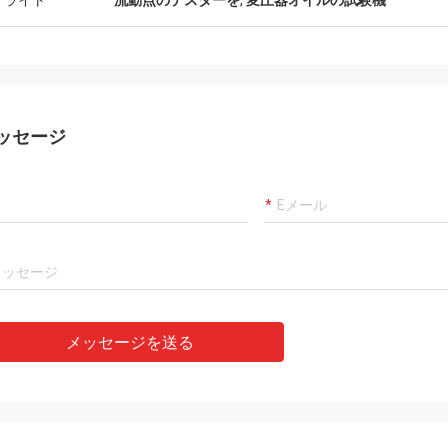
イライト
流動点のテスターを
,
変圧器オイルの試験機
ッセージ
メッセージを送る