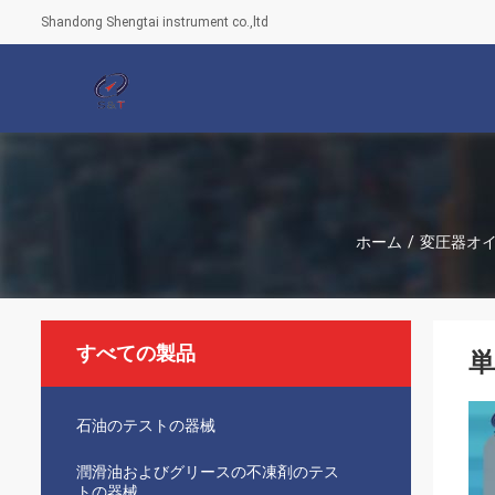
Shandong Shengtai instrument co.,ltd
ホーム
/
変圧器オ
すべての製品
単
石油のテストの器械
潤滑油およびグリースの不凍剤のテス
トの器械