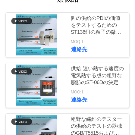
質
管
餌の供給のPDIの価値
をテストするための
理
ST136餌の粒子の微粉
砕率のテスター
MOQ:1
私
連絡先
達
供給-速い熱する速度の
に
電気熱する版の粗野な
脂肪のST-06Dの決定
連
MOQ:1
絡
連絡先
し
粗野な繊維のテスター
な
の供給のテストの器械
さ
のGB/T5515および