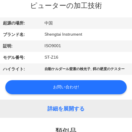
達
ピューターの加工技術
に
つ
起源の場所:
中国
い
Shengtai Instrument
ブランド名:
て
ISO9001
証明:
ST-Z16
モデル番号:
工
,
ハイライト:
自動ケルダール窒素の検光子
餌の硬度のテスター
場
お問い合わせ!
旅
行
詳細を展開する
品
類似品