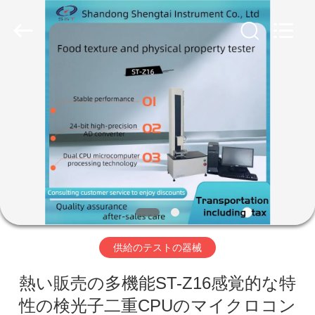
Copyright
©
2020
-
2026
Shandong
Shengtai
instrument
家
co.,ltd.
All
Rights
Reserved.
プ
ロ
ダ
ク
ト
供給のテストの器械
熱い販売の多機能ST-Z16感覚的な特
私
性の検光子二重CPUのマイクロコン