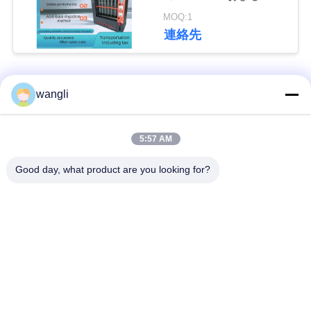
GB/T6434標準
い
MOQ:1
連絡先
引
人気カテゴリ
すべて
wangli
用
を
潤滑油およびグリー
5:57 AM
要
石油のテストの器械
スの不凍剤のテスト
の器械
Good day, what product are you looking for?
求
し
ディーゼル燃料の試
変圧器オイルの試験
験装置
装置
な
さ
供給のテストの器械
薬剤のテストの器械
い
食用油の試験装置
化学分析の器械