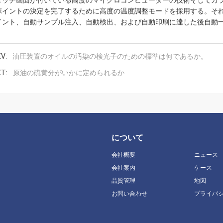
タッチ画面が付いている高度のマイクロコンピューターの技術そしてカラ
ポイントの決定を完了するために高度の温度調整モードを採用する。そ
イント、自動サンプル注入、自動検出、および自動印刷に達した後自動
V:
油圧装置のオイルの汚染の検光子のための標準は何であるか。
T:
原油の硫黄分がいかに定められるか
について
会社概要
ニュース
会社案内
ケース
品質管理
地図
お問い合わせ
プライバ