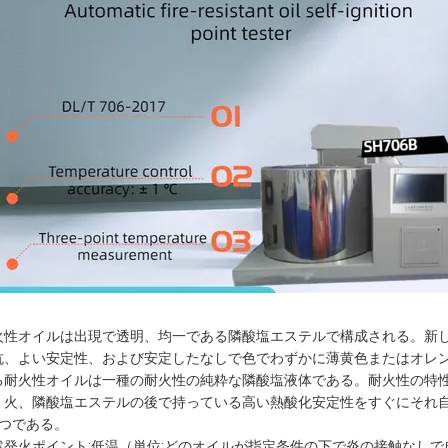
火性オイルは出現で透明、均一である隣酸塩エステルで構成される。新
抗、よい安定性、および安定したなしで色でわずかに薄黄色またはオレ
る耐火性オイルは一種の耐火性の純粋な隣酸塩液体である。耐火性の特
、火、隣酸塩エステルの後で持っている高い熱酸化安定性をすぐにそれ
1つである。
然発火ポイント:低温（単位:どのオイルが指定条件の下で炎の接触なし