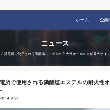
ホーム
企業
ニュース
/
発電所で使用される隣酸塩エステルの耐火性オイルの自然発火ポイ
電所で使用される隣酸塩エステルの耐火性
。
ch 14, 2023