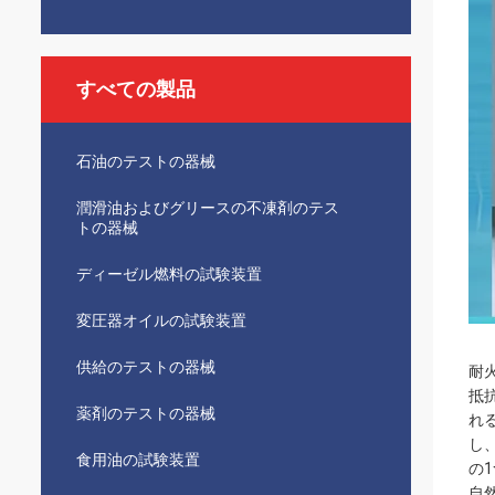
すべての製品
石油のテストの器械
潤滑油およびグリースの不凍剤のテス
トの器械
ディーゼル燃料の試験装置
変圧器オイルの試験装置
供給のテストの器械
耐
抵
薬剤のテストの器械
れ
し
食用油の試験装置
の
自