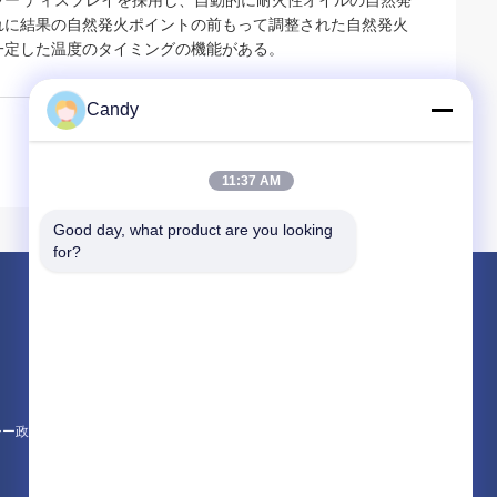
ー ディスプレイを採用し、自動的に耐火性オイルの自然発
れに結果の自然発火ポイントの前もって調整された自然発火
一定した温度のタイミングの機能がある。
Candy
11:37 AM
Good day, what product are you looking 
for?
製品
石油のテストの器械
潤滑油およびグリースの不凍剤のテストの器
ディーゼル燃料の試験装置
シー政策
すべてのカテゴリー