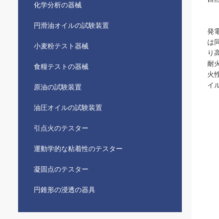
化学分析の器械
円滑油オイルの試験装置
発
は
小麦粉テスト器械
り
耐
食糧テストの器械
火
イ
原油の試験装置
油圧オイルの試験装置
引点火のテスター
運動学的な粘着性のテスター
凝固点のテスター
円錐形の浸透の器具