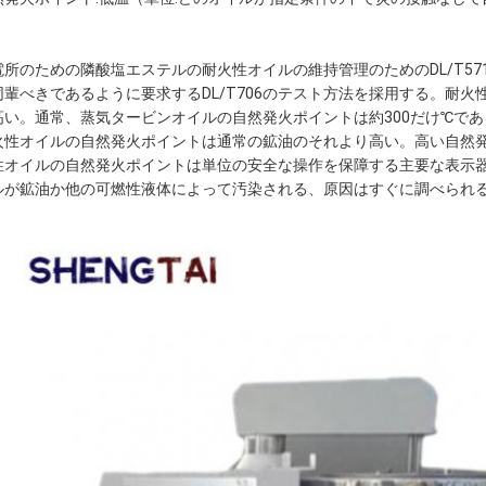
電所のための隣酸塩エステルの耐火性オイルの維持管理のためのDL/T571
同輩べきであるように要求するDL/T706のテスト方法を採用する。耐
高い。通常、蒸気タービンオイルの自然発火ポイントは約300だけ℃であ
火性オイルの自然発火ポイントは通常の鉱油のそれより高い。高い自然
性オイルの自然発火ポイントは単位の安全な操作を保障する主要な表示
ルが鉱油か他の可燃性液体によって汚染される、原因はすぐに調べられ