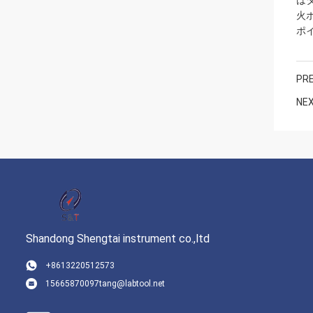
は
火
ポ
PRE
NEX
Shandong Shengtai instrument co.,ltd
+8613220512573
15665870097tang@labtool.net