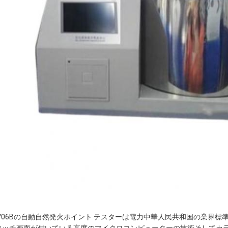
H706Bの自動自然発火ポイント テスターは電力中華人民共和国の業界標準D