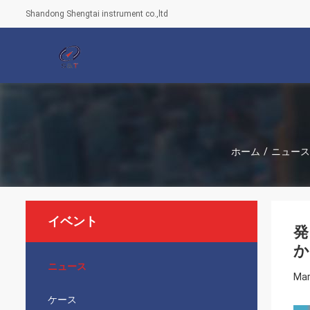
Shandong Shengtai instrument co.,ltd
ホーム
/
ニュース
イベント
発
か
ニュース
Mar
ケース