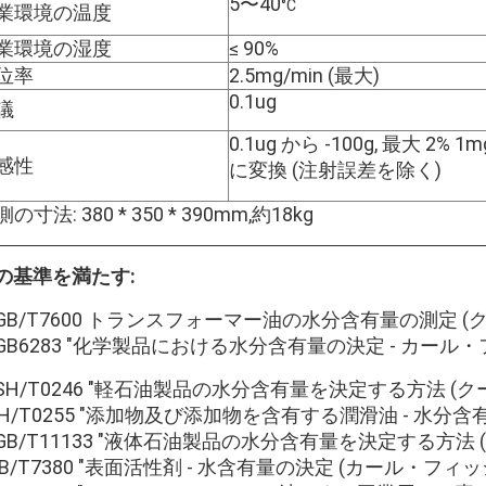
5〜40
°C
業環境の温度
業環境の湿度
≤ 90%
位率
2.5mg/min (最大)
0.1ug
議
0.1ug から -100g, 最大 2% 1m
感性
に変換 (注射誤差を除く)
の寸法: 380 * 350 * 390mm,約18kg
の基準を満たす:
. GB/T7600 トランスフォーマー油の水分含有量の測定 
. GB6283 "化学製品における水分含有量の決定 - カール・
. SH/T0246 "軽石油製品の水分含有量を決定する方法 (
SH/T0255 "添加物及び添加物を含有する潤滑油 - 水分含
. GB/T11133 "液体石油製品の水分含有量を決定する方法
GB/T7380 "表面活性剤 - 水含有量の決定 (カール・フィッ