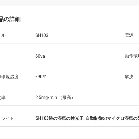
品の詳細
デル
電源
SH103
動作環
60va
作環境湿度
≤90％
解決
定率
2.5mg/min （最高）
イライト
SH103跡の湿気の検光子
,
自動制御のマイクロ湿気の