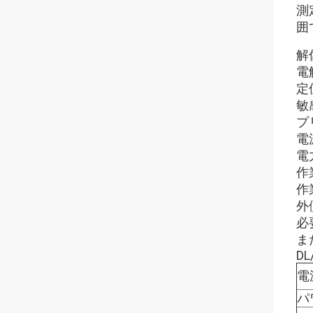
測
囲
解像
電
定位
敏感
プ
電源
電力
作
作
外側
必
ま
DL
電
パ