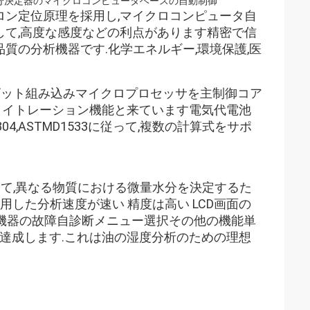
小水分決定器のマイクロコンピュータベースの自動制御
ーロン定位原理を採用し,マイクロコンピュータ自
して,高度な感度などの利点があります精密で信
品質の分析機器です.化学エネルギー,環境保護,医
ビット組み込みマイクロプロセッサを主制御コア
タイトレーション機能と来ています電気代電池
04,ASTMD1533に従って,複数の計算式をサポ
従って,異なる物質における微量水分を決定するた
した分析速度が速い 精度は高い LCD画面の
能 機器の故障自診断メニュー選択その他の機能単
達成します.これは油の湿度分析のための理想