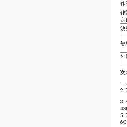
作
作
定
決
敏
外側
次
1
2
3
4
5
6