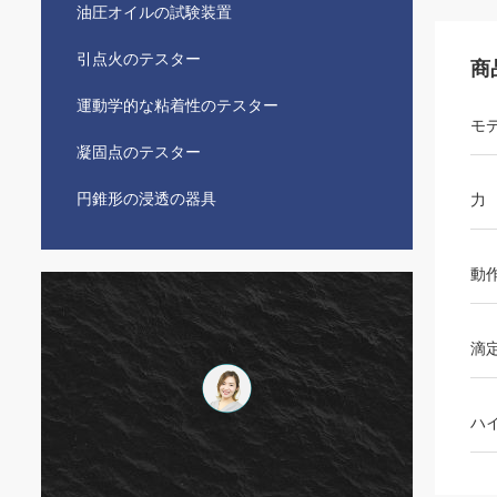
油圧オイルの試験装置
引点火のテスター
商
運動学的な粘着性のテスター
モ
凝固点のテスター
円錐形の浸透の器具
力
動
滴
ハ