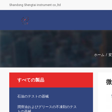
Shandong Shengtai instrument co.,ltd
ホーム
/
変
すべての製品
石油のテストの器械
潤滑油およびグリースの不凍剤のテス
トの器械