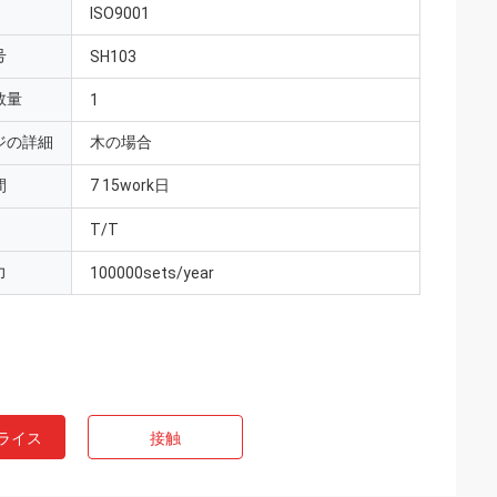
ISO9001
号
SH103
数量
1
ジの詳細
木の場合
間
7 15work日
T/T
力
100000sets/year
ライス
接触