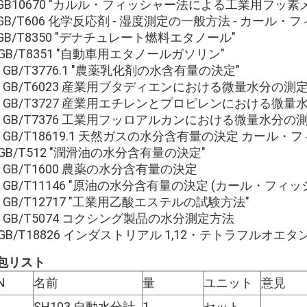
. GB10670 "カルル・フィッシャー法による工業用フ
. GB/T606 化学反応剤 - 湿度測定の一般方法 - カール
. GB/T8350 "デナチュレート燃料エタノール"
0GB/T8351 "自動車用エタノールガソリン"
1. GB/T3776.1 "農薬乳化剤の水含有量の決定"
2. GB/T6023 産業用ブタディエンにおける微量水分の
3. GB/T3727 産業用エチレンとプロピレンにおける微量
4. GB/T7376 工業用フッロアルカンにおける微量水分の
5. GB/T18619.1 天然ガスの水分含有量の決定 カー
6GB/T512 "潤滑油の水分含有量の決定"
7. GB/T1600 農薬の水分含有量の決定
8. GB/T11146 "原油の水分含有量の決定 (カール・フィ
9. GB/T12717 "工業用乙酸エステルの試験方法"
0. GB/T5074 コクシング製品の水分測定方法
1GB/T18826 インダストリアル 1,12・テトラフルオエタン (
包リスト
N
名前
量
ユニット
意見
SH103 自動水分計
1
セット