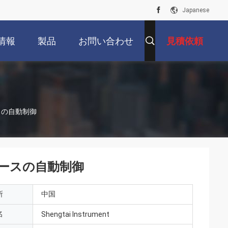
Japanese
情報
製品
お問い合わせ
見積依頼
スの自動制御
ースの自動制御
所
中国
名
Shengtai Instrument