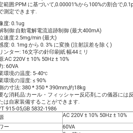
定範囲:PPM に基づいて,0.00001%から100%の割合で,0.1pp
で測定できます.
度: 0.1ug
解制御:自動電解電流追跡制御 (最大400mA)
速度:2.5mg/min (最大)
度: 0. 1mg から 0. 3% に変換 (注射誤差を除く)
リンター: 16文字の針印刷紙 幅44ミリ
:AC 220V ± 10% 50Hz ± 10%
: 60VA
業環境の温度: 5-40
°C
業環境の湿度: ≤ 90%
の寸法: 380 * 350 * 390mm,約18kg
要な消耗品:カール・フィッシャー反応剤,この儀器には
たは自家装備することができます.
/T 915-05,GB 5832-1986
AC 220V ± 10% 50Hz ± 10%
源
ワー
60VA