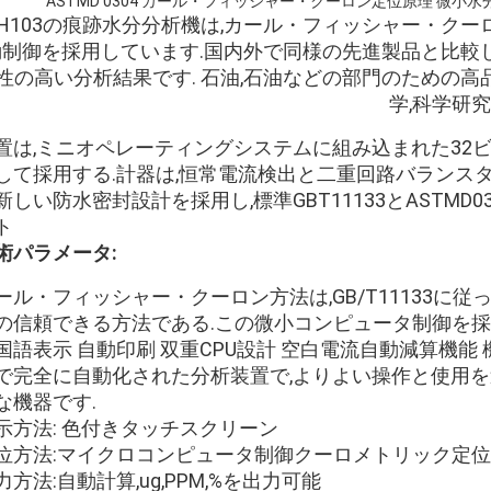
ASTMD 0304 カール・フィッシャー・クーロン定位原理 微
SH103の痕跡水分分析機は,カール・フィッシャー・ク
動制御を採用しています.国内外で同様の先進製品と比較
性の高い分析結果です. 石油,石油などの部門のための高
学,科学研究
置は,ミニオペレーティングシステムに組み込まれた32
して採用する.計器は,恒常電流検出と二重回路バランス
新しい防水密封設計を採用し,標準GBT11133とASTMD03
ト
術パラメータ:
ール・フィッシャー・クーロン方法は,GB/T11133に
の信頼できる方法である.この微小コンピュータ制御を採用
国語表示 自動印刷 双重CPU設計 空白電流自動減算機
で完全に自動化された分析装置で,よりよい操作と使用を
な機器です.
示方法: 色付きタッチスクリーン
位方法:マイクロコンピュータ制御クーロメトリック定位
力方法:自動計算,ug,PPM,%を出力可能