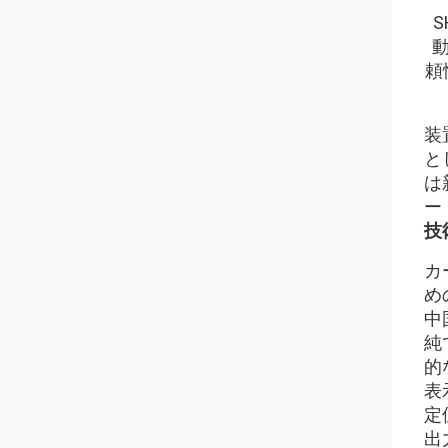
頼
装
と
は
ー
技
カ
め
中
純
的
表
定
出